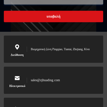
υποβολή
Βιομηχανική ζώνη Pingqiao, Tiantai, Zhejiang, Κίνα
Διεύθυνση
sales@zjhuading.com
Ηλεκτρονικό