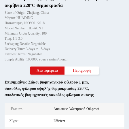
ακρίβεια 220°C θερμοκρασία
Place of Origin: Zhejiang, China
Μάρκα: HUADING
Πιστοποίηση: ISO9001:2018
Model Number: HD-ACNT
Minimum Order Quantity: 100
Τιμή: 1.1-3.0
Packaging Details: Negotiable
Delivery Time: 3 days to 15 days
Payment Terms: Negotiable
Supply Ability: 1000000 square meters/month
Λεπτομέρεια
Περιγραφή
Επισημαίνω:
Σάκοι βιομηχανικού φίλτρου 1 μm
,
σακούλες φίλτρου υψηλής θερμοκρασίας 220°C
,
αποδοτικές βιομηχανικές σακούλες φίλτρου σκόνης
1Features:
Anti-static, Waterproof, Oil-proof
2Type:
Efficient