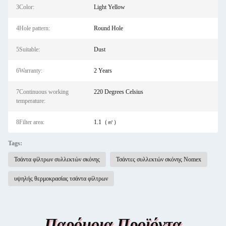
3Color:
Light Yellow
4Hole pattern:
Round Hole
5Suitable:
Dust
6Warranty:
2 Years
7Continuous working
220 Degrees Celsius
temperature:
8Filter area:
1.1（㎡）
Tags:
Τσάντα φίλτρων συλλεκτών σκόνης
Τσάντες συλλεκτών σκόνης Nomex
υψηλής θερμοκρασίας τσάντα φίλτρων
Παρόμοια Προϊόντα