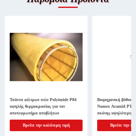
Τσάντα φίλτρων ινών Polyimide P84
Βιομηχανική βύθιση 
υψηλής θερμοκρασίας για τον
Nomex Aramid PTFE
αποτεφρωτήρα αποβλήτων
σκόνης υψηλότερης 
Βρείτε την καλύτερη τιμή
Βρείτε την κα