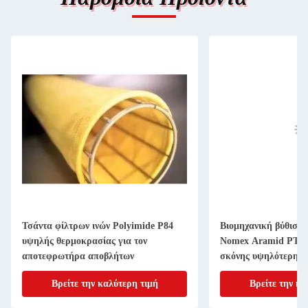
Τσάντα φίλτρων ινών Polyimide P84
Βιομηχανική βύθιση 
υψηλής θερμοκρασίας για τον
Nomex Aramid PTFE
αποτεφρωτήρα αποβλήτων
σκόνης υψηλότερης 
Βρείτε την καλύτερη τιμή
Βρείτε την κα