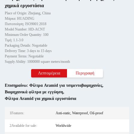
χημικά εργοστάσια
Place of Origin: Zhejiang, China
Μάρκα: HUADING
Πιστοποίηση: ISO9001:2018
Model Number: HD-ACNT
Minimum Order Quantity: 100
Τιμή: 1.1-3.0
Packaging Details: Negotiable
Delivery Time: 3 days to 15 days
Payment Terms: Negotiable
Supply Ability: 1000000 square meters/month
Λεπτομέρεια
Περιγραφή
Επισημαίνω:
Φίλτρα Aramid για τσιμεντοβιομηχανίες
,
Βιομηχανικά φίλτρα με εγγύηση
,
Φίλτρα Aramid για χημικά εργοστάσια
1Features:
Anti-static, Waterproof, Oil-proof
2Available for sale:
Worldwide