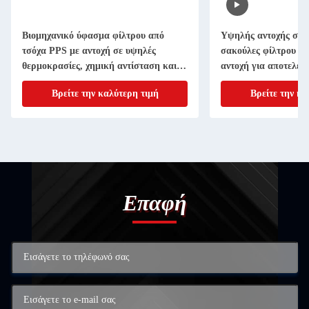
Βιομηχανικό ύφασμα φίλτρου από
Υψηλής αντοχής σε 
τσόχα PPS με αντοχή σε υψηλές
σακούλες φίλτρου P
θερμοκρασίες, χημική αντίσταση και
αντοχή για αποτελεσ
διήθηση λεπτής σκόνης
βιομηχανικές εφαρμο
Βρείτε την καλύτερη τιμή
Βρείτε την κα
Επαφή