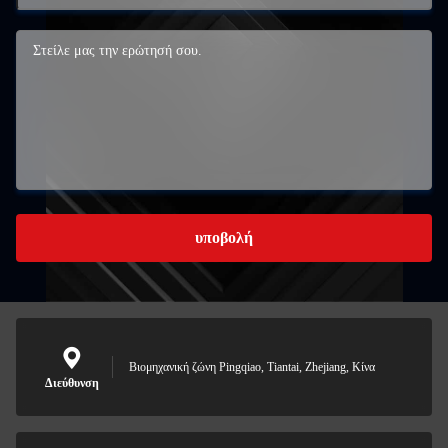
υποβολή
Βιομηχανική ζώνη Pingqiao, Tiantai, Zhejiang, Κίνα
Διεύθυνση