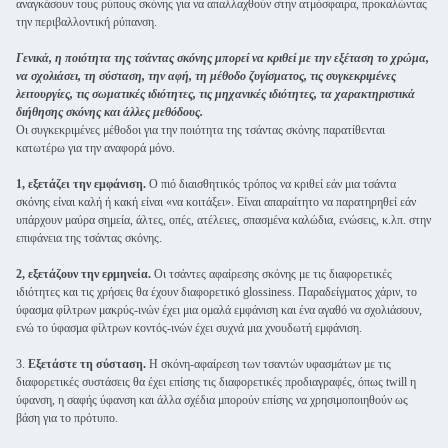
αναγκάσουν τους ρύπους σκόνης για να απαλλαχθούν στην ατμόσφαιρα, προκαλώντας
την περιβαλλοντική ρύπανση.
Γενικά, η ποιότητα της τσάντας σκόνης μπορεί να κριθεί με την εξέταση το χρώμα,
να σχολιάσει, τη σύσταση, την αφή, τη μέθοδο ζυγίσματος, τις συγκεκριμένες
λειτουργίες, τις σωματικές ιδιότητες, τις μηχανικές ιδιότητες, τα χαρακτηριστικά
διήθησης σκόνης και άλλες μεθόδους.
Οι συγκεκριμένες μέθοδοι για την ποιότητα της τσάντας σκόνης παρατίθενται
κατωτέρω για την αναφορά μόνο.
1, εξετάζει την εμφάνιση.
Ο πιό διαισθητικός τρόπος να κριθεί εάν μια τσάντα
σκόνης είναι καλή ή κακή είναι «να κοιτάξει». Είναι απαραίτητο να παρατηρηθεί εάν
υπάρχουν μαύρα σημεία, άλτες, οπές, ατέλειες, σπασμένα καλώδια, ενώσεις, κ.λπ. στην
επιφάνεια της τσάντας σκόνης.
2, εξετάζουν την ερμηνεία.
Οι τσάντες αφαίρεσης σκόνης με τις διαφορετικές
ιδιότητες και τις χρήσεις θα έχουν διαφορετικό glossiness. Παραδείγματος χάριν, το
ύφασμα φίλτρων μακρύς-ινών έχει μια ομαλά εμφάνιση και ένα αγαθό να σχολιάσουν,
ενώ το ύφασμα φίλτρων κοντός-ινών έχει συχνά μια χνουδωτή εμφάνιση.
3.
Εξετάστε τη σύσταση.
Η σκόνη-αφαίρεση των τσαντών υφασμάτων με τις
διαφορετικές συστάσεις θα έχει επίσης τις διαφορετικές προδιαγραφές, όπως twill η
ύφανση, η σαφής ύφανση και άλλα σχέδια μπορούν επίσης να χρησιμοποιηθούν ως
βάση για το πρότυπο.