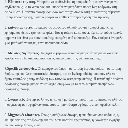
4.
Εξετάστε την αφή.
Μπορείτε να αισθανθείτε τη σποραδικότητα των ινών με να
αγγίξετε τους με τα χέρια σας, και μπορείτε να μετρήσετε πόσες ίνες υπάρχουν στη
σειρά 10cm. Η τσάντα σκόνης έχει έναν αντίστοιχο συντελεστή πυκνότητας σύμφωνα
με την προδιαγραφή, η οποία μπορεί να κριθεί κατά προσέγγιση από την αφή.
5, καίγοντας τρίχα.
Το καίγοντας μέρος του υλικού τσαντών μπορεί επίσης να
χρησιμοποιηθεί ως τρόπος να κρίνει. Εάν η τσάντα καίει και εκπέμπει το μαύρο καπνό,
σημαίνει ότι είναι μια τσάντα σκόνης φιαγμένη από πολυεστέρα. Εάν εκπέμπει ένα μπλε
φως μετά από να καψει, είναι πολυπροπυλένιο.
6.
Μέθοδος ζυγίσματος.
Το ζύγισμα μερικών τσαντών μπορεί γρήγορα να κάνει τις
κρίσεις για τη διαδικασία παραγωγής και το υλικό της τσάντας σκόνης.
7.Specific λειτουργίες.
Οι παράγοντες όπως η αντίσταση θερμοκρασίας, η αντίσταση
διάβρωσης, οι ηλεκτροστατικές ιδιότητες, και το hydrophobicity μπορούν όλα να
έχουν επιπτώσεις στην απόδοση των τσαντών αφαίρεσης σκόνης. Η κατάλληλη τσάντα
αφαίρεσης σκόνης μπορεί να επιλεχτεί σύμφωνα με το συγκεκριμένο περιβάλλον
αφαίρεσης σκόνης.
8.
Σωματικές ιδιότητες.
Όπως η περιοχή μονάδων, η ποιότητα, το πάχος, το πλάτος,
η οργάνωση των υφαμένων υφασμάτων, η πυκνότητα υφάσματος, το πορώδες, κ.λπ.
9.
Μηχανικές ιδιότητες.
Όπως η σπάζοντας δύναμη, η επιμήκυνση στο σπάσιμο, η
επιμήκυνση της στρέβλωσης και του weft φορτίου της τσάντας, η ικανότητα έκρηξης
του υλικού φίλτρων, κ.λπ.