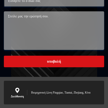
υποβολή
Βιομηχανική ζώνη Pingqiao, Tiantai, Zhejiang, Κίνα
Διεύθυνση