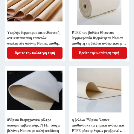
Υψηλής θερμοκρασίας ανθεκτική
PTFE που βυθίζει θέτοντας
αντικατάσταση τσαντών
θερμοκρασία θερμότητας Nomex
συλλεκτών σκόνης Nomex αισθητή
αισθητή τη βελόνα ανθεκτικός μη
βελόνα Aramid μη υφανθείσα
υφανθείς διατρήσεων βελόνων
Βρείτε την καλύτερη τιμή
Βρείτε την καλύτερη τιμή
αισθητός
850gsm Βιομηχανικό φίλτρο
η βελόνα 750gsm Nomex
ύφασμα εμβάπτισης PTFE, τσόχα
αισθάνθηκε τα χημικά ανθεκτικά
βελόνας Nomex με καλή απόδοση
PTFE μέσα φίλτρων μεμβρανών