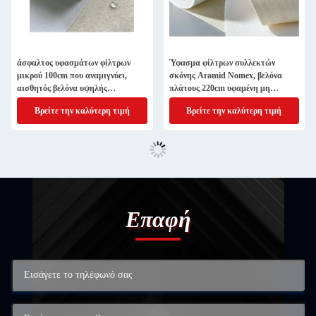
άσφαλτος υφασμάτων φίλτρων
Ύφασμα φίλτρων συλλεκτών
μικρού 100cm που αναμιγνύει,
σκόνης Aramid Nomex, βελόνα
αισθητός βελόνα υψηλής
πλάτους 220cm υφαμένη μη
θερμοκρασίας ανθεκτικός Aramid
αισθητή
Βρείτε την καλύτερη τιμή
Βρείτε την καλύτερη τιμή
Επαφή