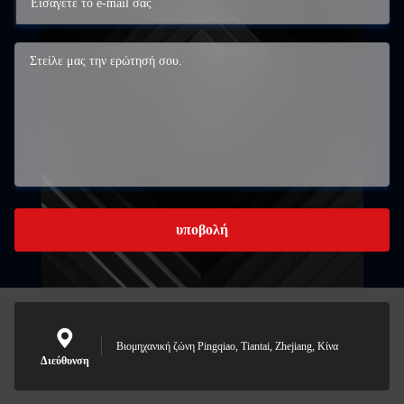
υποβολή
Βιομηχανική ζώνη Pingqiao, Tiantai, Zhejiang, Κίνα
Διεύθυνση