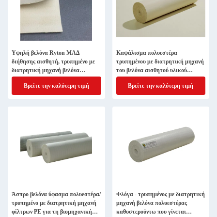
Υψηλή βελόνα Ryton ΜΑΔ
Καψάλισμα πολυεστέρα
διήθησης αισθητή, τρυπημένο με
τρυπημένου με διατρητική μηχανή
διατρητική μηχανή βελόνα
του βελόνα αισθητού υλικού
αισθητό ύφασμα με τη μεμβράνη
τσαντών συλλεκτών σκόνης
Βρείτε την καλύτερη τιμή
Βρείτε την καλύτερη τιμή
PTFE
πετρελαίου απωθητικού μη
υφανθε'ντος
Άσπρο βελόνα ύφασμα πολυεστέρα/
Φλόγα - τρυπημένος με διατρητική
τρυπημένο με διατρητική μηχανή
μηχανή βελόνα πολυεστέρας
φίλτρων PE για τη βιομηχανική
καθυστερούντω που γίνεται