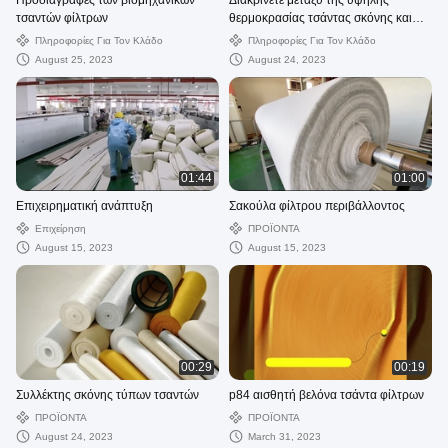
Προδιαγραφές των βιομηχανικών
Διακρίνετε μεταξύ της υψηλής
τσαντών φίλτρων
θερμοκρασίας τσάντας σκόνης και
της τσάντας σκόνης θερμοκρασίας
Πληροφορίες Για Τον Κλάδο
Πληροφορίες Για Τον Κλάδο
δωματίου
August 25, 2023
August 24, 2023
01:44
01:00
Επιχειρηματική ανάπτυξη
Σακούλα φίλτρου περιβάλλοντος
Επιχείρηση
ΠΡΟΪΟΝΤΑ
August 15, 2023
August 15, 2023
00:29
00:19
Συλλέκτης σκόνης τύπων τσαντών
p84 αισθητή βελόνα τσάντα φίλτρων
ΠΡΟΪΟΝΤΑ
ΠΡΟΪΟΝΤΑ
August 24, 2023
March 31, 2023