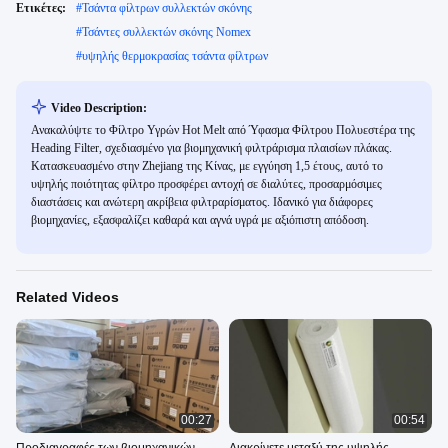
Ετικέτες:
#
Τσάντα φίλτρων συλλεκτών σκόνης
#
Τσάντες συλλεκτών σκόνης Nomex
#
υψηλής θερμοκρασίας τσάντα φίλτρων
Video Description:
Ανακαλύψτε το Φίλτρο Υγρών Hot Melt από Ύφασμα Φίλτρου Πολυεστέρα της
Heading Filter, σχεδιασμένο για βιομηχανική φιλτράρισμα πλαισίων πλάκας.
Κατασκευασμένο στην Zhejiang της Κίνας, με εγγύηση 1,5 έτους, αυτό το
υψηλής ποιότητας φίλτρο προσφέρει αντοχή σε διαλύτες, προσαρμόσιμες
διαστάσεις και ανώτερη ακρίβεια φιλτραρίσματος. Ιδανικό για διάφορες
βιομηχανίες, εξασφαλίζει καθαρά και αγνά υγρά με αξιόπιστη απόδοση.
Related Videos
00:27
00:54