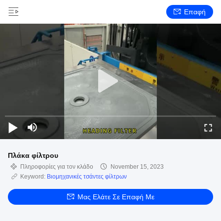
Επαφή
Πλάκα φίλτρου
Πληροφορίες για τον κλάδο
November 15, 2023
Keyword:
Βιομηχανικές τσάντες φίλτρων
Μας Ελάτε Σε Επαφή Με